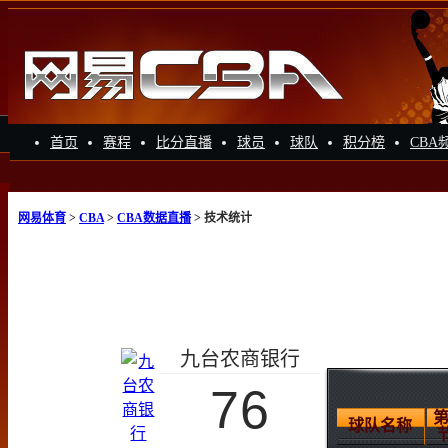
首页
赛程
比分直播
球员
球队
积分榜
CBA
网易体育
>
CBA
>
CBA数据直播
> 技术统计
九台农商银行
76
第
球队名称