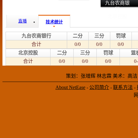
九台农商银
行
北京控股
直播
技术统计
九台农商银行
二分
三分
罚球
合计
0/0
0/0
0/0
北京控股
二分
三分
罚球
篮
合计
0/0
0/0
0/0
0-
策划：张增辉 林志霖 美术：高洁
About NetEase
-
公司简介
-
联系方法
-