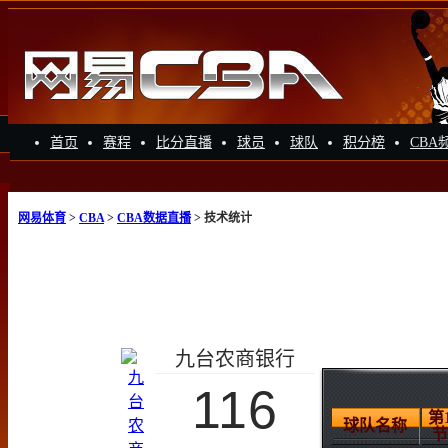
首页
赛程
比分直播
球员
球队
积分榜
CBA
网易体育
>
CBA
>
CBA数据直播
> 技术统计
九台农商银行
116
第
球队名称