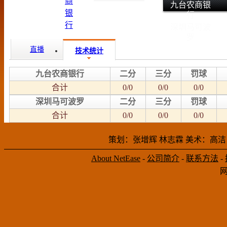
九台农商银
行
深圳马可波
罗
直播
技术统计
九台农商银行
二分
三分
罚球
合计
0/0
0/0
0/0
深圳马可波罗
二分
三分
罚球
合计
0/0
0/0
0/0
策划：张增辉 林志霖 美术：高洁
About NetEase
-
公司简介
-
联系方法
-