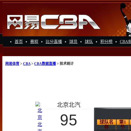
首页
赛程
比分直播
球员
球队
积分榜
CBA
网易体育
>
CBA
>
CBA数据直播
> 技术统计
北京北汽
95
球队名
第1
称
节