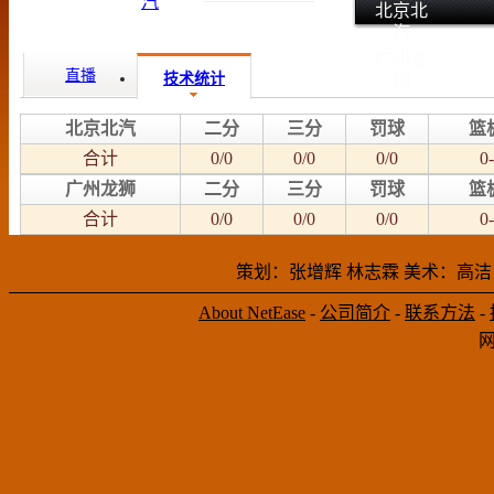
北京北
汽
广州龙
直播
技术统计
狮
北京北汽
二分
三分
罚球
篮
合计
0/0
0/0
0/0
0-
广州龙狮
二分
三分
罚球
篮
合计
0/0
0/0
0/0
0-
策划：张增辉 林志霖 美术：高洁
About NetEase
-
公司简介
-
联系方法
-