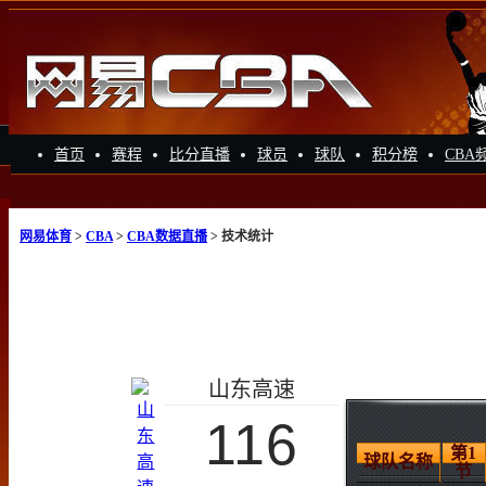
首页
赛程
比分直播
球员
球队
积分榜
CBA
网易体育
>
CBA
>
CBA数据直播
> 技术统计
山东高速
116
第1
球队名称
节