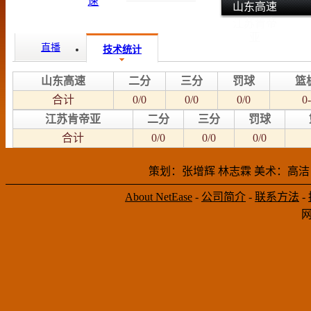
山东高速
江苏肯帝
亚
直播
技术统计
山东高速
二分
三分
罚球
篮
合计
0/0
0/0
0/0
0-
江苏肯帝亚
二分
三分
罚球
合计
0/0
0/0
0/0
策划：张增辉 林志霖 美术：高洁
About NetEase
-
公司简介
-
联系方法
-