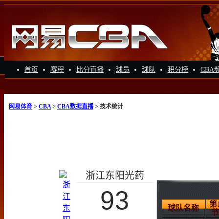
首页
赛程
比分直播
球员
球队
积分榜
CBA
网易体育
>
CBA
>
CBA数据直播
> 技术统计
浙江东阳光药
93
第
球队名称