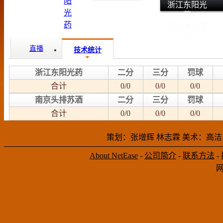
浙江东阳光
药
南京头排苏
酒
直播
技术统计
浙江东阳光药
二分
三分
罚球
合计
0/0
0/0
0/0
南京头排苏酒
二分
三分
罚球
合计
0/0
0/0
0/0
策划：张增辉 林志霖 美术：高洁
About NetEase
-
公司简介
-
联系方法
-