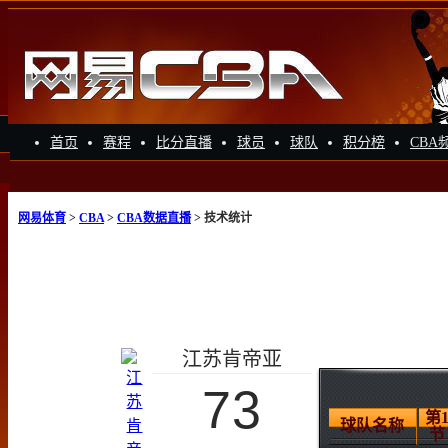
首页
赛程
比分直播
球员
球队
积分榜
CBA
网易体育
>
CBA
>
CBA数据直播
> 技术统计
江苏肯帝亚
73
第
球队名称
节