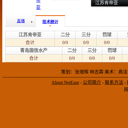
江苏肯帝亚
青岛国信水
产
直播
技术统计
江苏肯帝亚
二分
三分
罚球
合计
0/0
0/0
0/0
青岛国信水产
二分
三分
罚球
合计
0/0
0/0
0/0
策划：张增辉 林志霖 美术：高洁
About NetEase
-
公司简介
-
联系方法
-