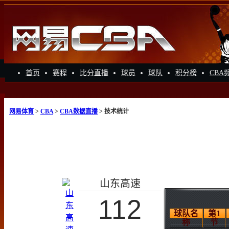
首页
赛程
比分直播
球员
球队
积分榜
CBA
网易体育
>
CBA
>
CBA数据直播
> 技术统计
山东高速
112
球队名
第1
称
节