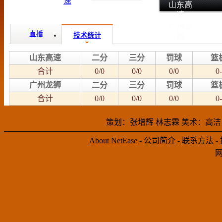
山东高
速
广州龙
直播
技术统计
狮
山东高速
二分
三分
罚球
篮
合计
0/0
0/0
0/0
0-
广州龙狮
二分
三分
罚球
篮
合计
0/0
0/0
0/0
0-
策划：张增辉 林志霖 美术：高洁
About NetEase
-
公司简介
-
联系方法
-