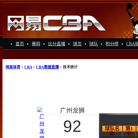
首页
赛程
比分直播
球员
球队
积分榜
CBA
网易体育
>
CBA
>
CBA数据直播
> 技术统计
广州龙狮
92
球队名
第1
称
节