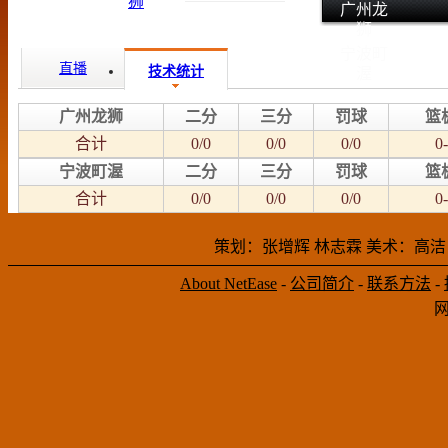
广州龙
狮
宁波町
直播
技术统计
渥
广州龙狮
二分
三分
罚球
篮
合计
0/0
0/0
0/0
0-
宁波町渥
二分
三分
罚球
篮
合计
0/0
0/0
0/0
0-
策划：张增辉 林志霖 美术：高洁
About NetEase
-
公司简介
-
联系方法
-