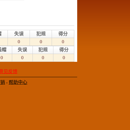
帽
失误
犯规
得分
0
0
0
盖帽
失误
犯规
得分
0
0
0
0
意见反馈
营销
-
帮助中心