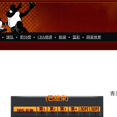
球队
积分榜
CBA频道
新闻
篮彩
网易体育
青
(已结束)
第1
第2
第3
第4
加时
加时
球队名称
节
节
节
节
1
2