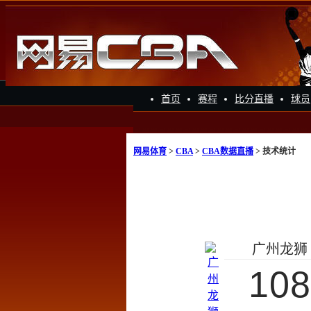
首页
赛程
比分直播
球员
网易体育
>
CBA
>
CBA数据直播
> 技术统计
广州龙狮
108