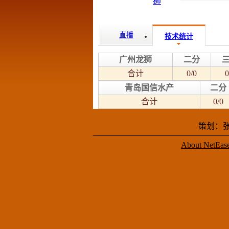
直播
技术统计
广州龙狮
二分
合计
0/0
0
青岛国信水产
二分
合计
0/0
策划：张
About NetEas