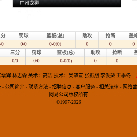
广州龙狮
青岛国信水
产
三分
罚球
篮板(总)
助攻
抢断
盖
/0
0/0
0-0(0)
0
0
0
三分
罚球
篮板(总)
助攻
抢断
0/0
0/0
0-0(0)
0
0
增辉 林志霖 美术：高洁 技术：吴肇宣 张振朋 李俊葵 王季冬
e
-
公司简介
-
联系方法
-
招聘信息
-
客户服务
-
相关法律
-
网络
网易公司版权所有
©1997-2026