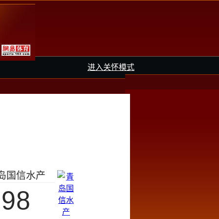
进入关怀模式
岛国信水产
98