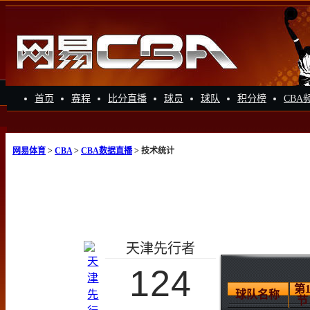
首页
赛程
比分直播
球员
球队
积分榜
CBA
网易体育
>
CBA
>
CBA数据直播
> 技术统计
天津先行者
124
第
球队名称
节