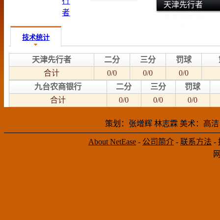
天津先行者
九台农商银
行
技术统计
天津先行者
二分
三分
罚球
合计
0/0
0/0
0/0
九台农商银行
二分
三分
罚球
合计
0/0
0/0
0/0
策划：张增辉 林志霖 美术：高洁
About NetEase
-
公司简介
-
联系方法
-