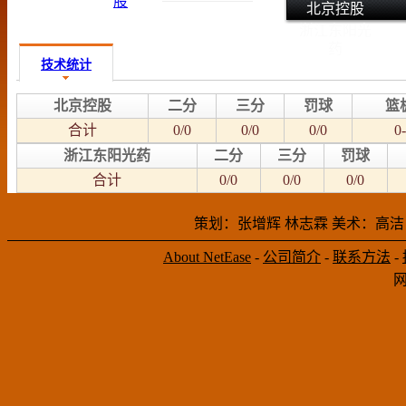
北京控股
浙江东阳光
药
技术统计
北京控股
二分
三分
罚球
篮
合计
0/0
0/0
0/0
0-
浙江东阳光药
二分
三分
罚球
合计
0/0
0/0
0/0
策划：张增辉 林志霖 美术：高洁
About NetEase
-
公司简介
-
联系方法
-