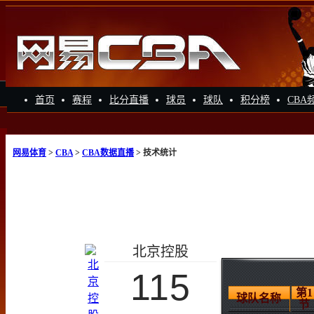
首页
赛程
比分直播
球员
球队
积分榜
CBA
网易体育
>
CBA
>
CBA数据直播
> 技术统计
北京控股
115
第1
球队名称
节