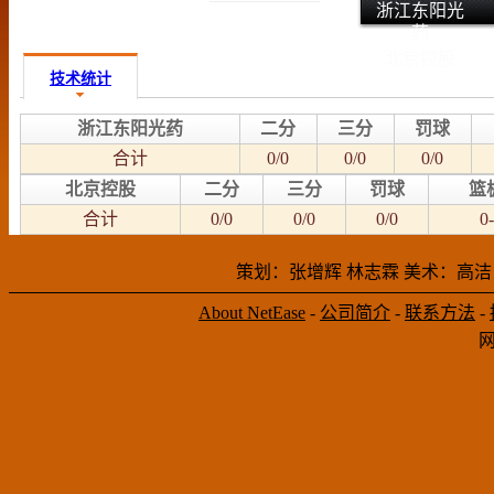
浙江东阳光
药
北京控股
技术统计
浙江东阳光药
二分
三分
罚球
合计
0/0
0/0
0/0
北京控股
二分
三分
罚球
篮
合计
0/0
0/0
0/0
0-
策划：张增辉 林志霖 美术：高洁
About NetEase
-
公司简介
-
联系方法
-