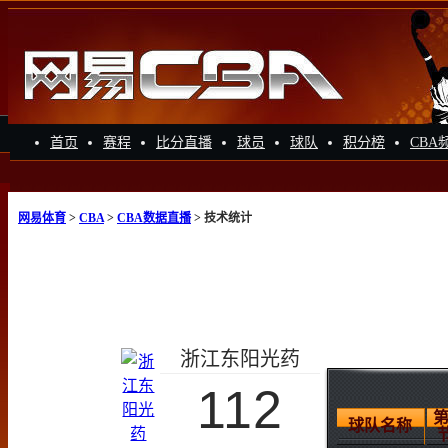
首页
赛程
比分直播
球员
球队
积分榜
CBA
网易体育
>
CBA
>
CBA数据直播
> 技术统计
浙江东阳光药
112
第
球队名称