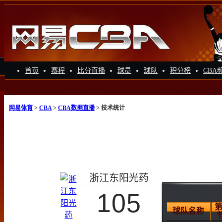
首页
赛程
比分直播
球员
球队
积分榜
CBA
网易体育
>
CBA
>
CBA数据直播
> 技术统计
浙江东阳光药
105
第
球队名称