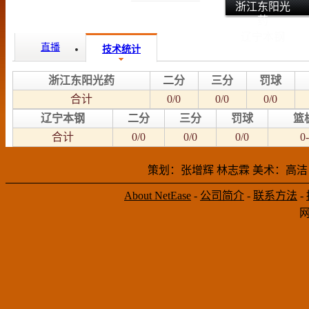
浙江东阳光
药
辽宁本钢
直播
技术统计
浙江东阳光药
二分
三分
罚球
合计
0/0
0/0
0/0
辽宁本钢
二分
三分
罚球
篮
合计
0/0
0/0
0/0
0-
策划：张增辉 林志霖 美术：高洁
About NetEase
-
公司简介
-
联系方法
-