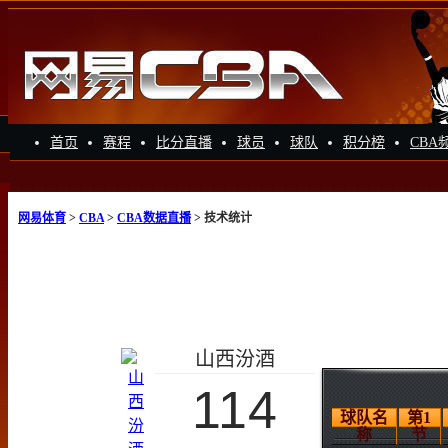
首页
赛程
比分直播
球员
球队
积分榜
CBA
网易体育
>
CBA
>
CBA数据直播
> 技术统计
山西汾酒
114
球队名
第1
称
节