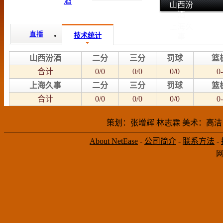
山西汾
酒
上海久
直播
技术统计
事
山西汾酒
二分
三分
罚球
篮
合计
0/0
0/0
0/0
0-
上海久事
二分
三分
罚球
篮
合计
0/0
0/0
0/0
0-
策划：张增辉 林志霖 美术：高洁
About NetEase
-
公司简介
-
联系方法
-