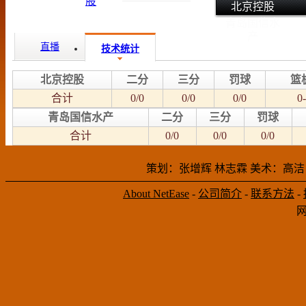
北京控股
青岛国信水
产
直播
技术统计
北京控股
二分
三分
罚球
篮
合计
0/0
0/0
0/0
0-
青岛国信水产
二分
三分
罚球
合计
0/0
0/0
0/0
策划：张增辉 林志霖 美术：高洁
About NetEase
-
公司简介
-
联系方法
-