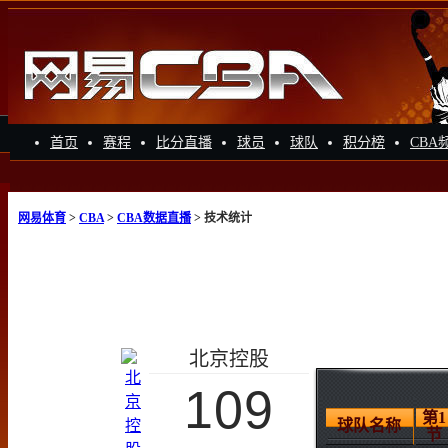
首页
赛程
比分直播
球员
球队
积分榜
CBA
网易体育
>
CBA
>
CBA数据直播
> 技术统计
北京控股
109
第1
球队名称
节