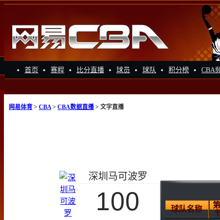
首页
赛程
比分直播
球员
球队
积分榜
CBA
网易体育
>
CBA
>
CBA数据直播
> 文字直播
深圳马可波罗
100
第
球队名称