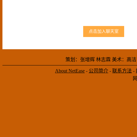
点击加入聊天室
策划：张增辉 林志霖 美术：高洁
About NetEase
-
公司简介
-
联系方法
-