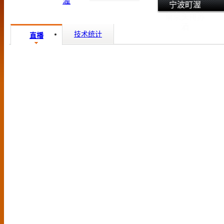
宁波町渥
南京头排苏
酒
技术统计
直播