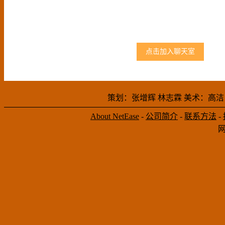
点击加入聊天室
策划：张增辉 林志霖 美术：高洁
About NetEase
-
公司简介
-
联系方法
-