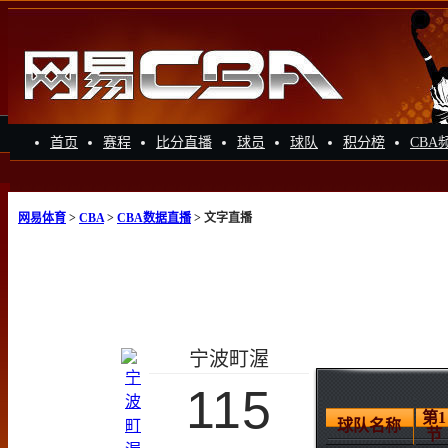
首页
赛程
比分直播
球员
球队
积分榜
CBA
网易体育
>
CBA
>
CBA数据直播
> 文字直播
宁波町渥
115
第1
球队名称
节