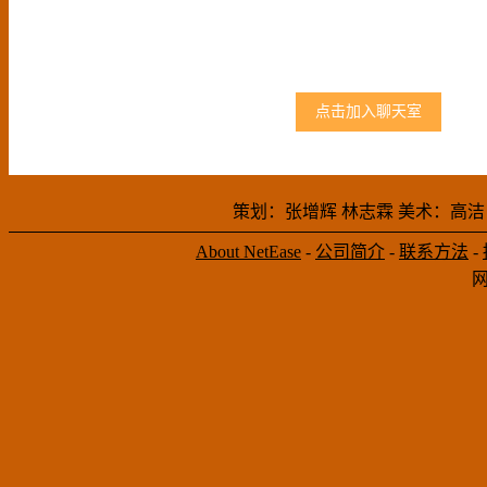
点击加入聊天室
策划：张增辉 林志霖 美术：高洁
About NetEase
-
公司简介
-
联系方法
-