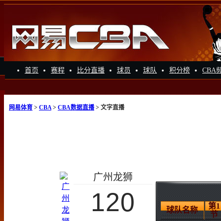
首页
赛程
比分直播
球员
球队
积分榜
CBA
网易体育
>
CBA
>
CBA数据直播
> 文字直播
广州龙狮
120
第1
球队名称
节