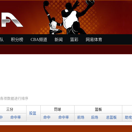
队
积分榜
CBA频道
新闻
篮彩
网易体育
各项数据进行排序
三分
罚球
篮板
投篮
中
命中率
命中
命中率
前场
后场
总篮板
助攻