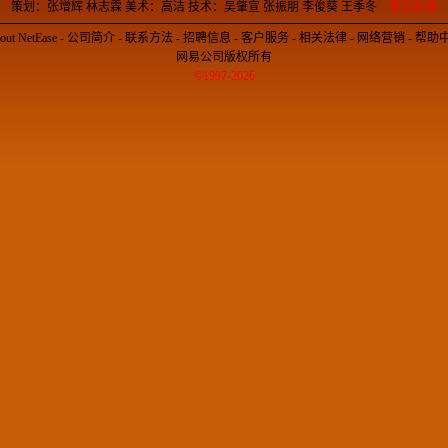
策划：张增辉 林志霖 美术：高洁 技术：吴肇宣 张振朋 李俊葵 王季冬
意见反馈
out NetEase
-
公司简介
-
联系方法
-
招聘信息
-
客户服务
-
相关法律
-
网络营销
-
帮助
网易公司版权所有
©1997-2026