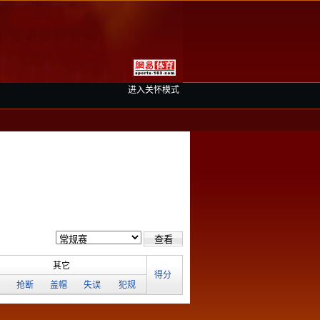
进入关怀模式
其它
得分
抢断
盖帽
失误
犯规