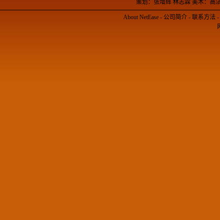
策划：张增辉 林志霖 美术：高
About NetEase
-
公司简介
-
联系方法