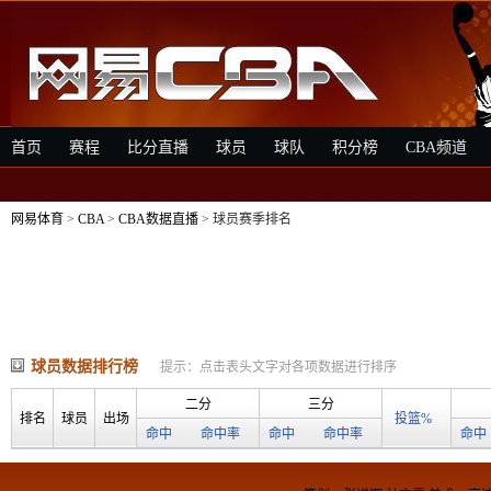
首页
赛程
比分直播
球员
球队
积分榜
CBA频道
网易体育
>
CBA
>
CBA数据直播
> 球员赛季排名
球员数据排行榜
提示：点击表头文字对各项数据进行排序
二分
三分
排名
球员
出场
投篮%
命中
命中率
命中
命中率
命中