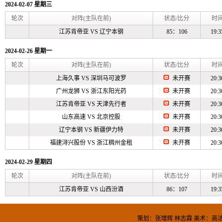
2024-02-07 星期三
轮次
对阵(主队在前)
状态/比分
时
江苏肯帝亚
VS
辽宁本钢
85：106
19:3
2024-02-26 星期一
轮次
对阵(主队在前)
状态/比分
时
上海久事
VS
深圳马可波罗
未开赛
20:3
广州龙狮
VS
浙江东阳光药
未开赛
20:3
江苏肯帝亚
VS
天津先行者
未开赛
20:3
山东高速
VS
北京控股
未开赛
20:3
辽宁本钢
VS
新疆伊力特
未开赛
20:3
福建浔兴股份
VS
浙江稠州金租
未开赛
20:3
2024-02-29 星期四
轮次
对阵(主队在前)
状态/比分
时
江苏肯帝亚
VS
山西汾酒
86：107
19:3
策划：张增辉 林志霖 美术：高