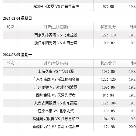
深圳马可波罗
VS
广东华南虎
97：90
19:3
2024-02-04 星期日
轮次
对阵(主队在前)
状态/比分
时
南京头排苏酒
VS
北京控股
122：110
19:3
浙江东阳光药
VS
山西汾酒
100：82
19:3
2024-02-05 星期一
轮次
对阵(主队在前)
状态/比分
时
上海久事
VS
宁波町渥
103：86
19:3
广东华南虎
VS
浙江稠州金租
122：126
19:3
广州龙狮
VS
深圳马可波罗
109：96
19:3
四川金强
VS
天津先行者
84：94
19:3
九台农商银行
VS
山东高速
112：104
19:3
辽宁本钢
VS
北京北汽
113：85
19:3
福建浔兴股份
VS
江苏肯帝亚
104：93
19:3
新疆伊力特
VS
青岛国信水产
117：98
20:0