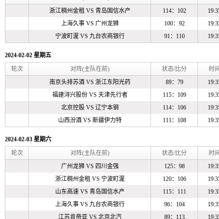
浙江稠州金租
VS
青岛国信水产
114：102
19:3
上海久事
VS
广州龙狮
100：92
19:3
宁波町渥
VS
九台农商银行
91：110
19:3
2024-02-02 星期五
轮次
对阵(主队在前)
状态/比分
时
南京头排苏酒
VS
浙江东阳光药
89：79
19:3
福建浔兴股份
VS
天津先行者
115：109
19:3
北京控股
VS
辽宁本钢
114：106
19:3
山西汾酒
VS
新疆伊力特
111：108
19:3
2024-02-03 星期六
轮次
对阵(主队在前)
状态/比分
时
广州龙狮
VS
四川金强
125：98
19:3
浙江稠州金租
VS
宁波町渥
120：106
19:3
山东高速
VS
青岛国信水产
115：111
19:3
上海久事
VS
九台农商银行
96：104
19:3
江苏肯帝亚
VS
北京北汽
89：113
19:3