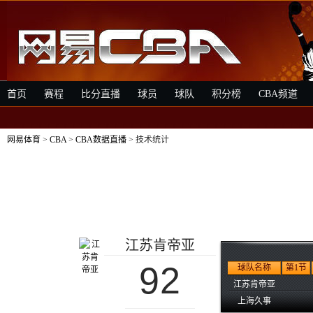
首页
赛程
比分直播
球员
球队
积分榜
CBA频道
网易体育
>
CBA
>
CBA数据直播
> 技术统计
江苏肯帝亚
92
球队名称
第1节
江苏肯帝亚
上海久事