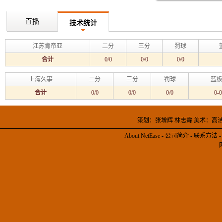
直播
技术统计
江苏肯帝亚
二分
三分
罚球
合计
0/0
0/0
0/0
上海久事
二分
三分
罚球
篮板
合计
0/0
0/0
0/0
0-0
策划：张增辉 林志霖 美术：高
About NetEase
-
公司简介
-
联系方法