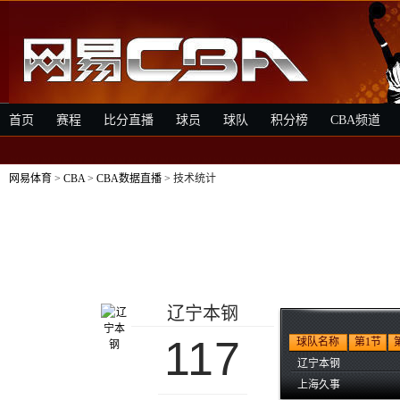
首页
赛程
比分直播
球员
球队
积分榜
CBA频道
网易体育
>
CBA
>
CBA数据直播
> 技术统计
辽宁本钢
117
球队名称
第1节
辽宁本钢
上海久事