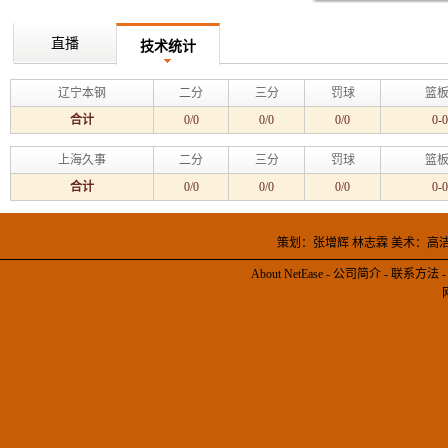
直播
技术统计
辽宁本钢
二分
三分
罚球
篮板
合计
0/0
0/0
0/0
0-0
上海久事
二分
三分
罚球
篮板
合计
0/0
0/0
0/0
0-0
策划：张增辉 林志霖 美术：高
About NetEase
-
公司简介
-
联系方法