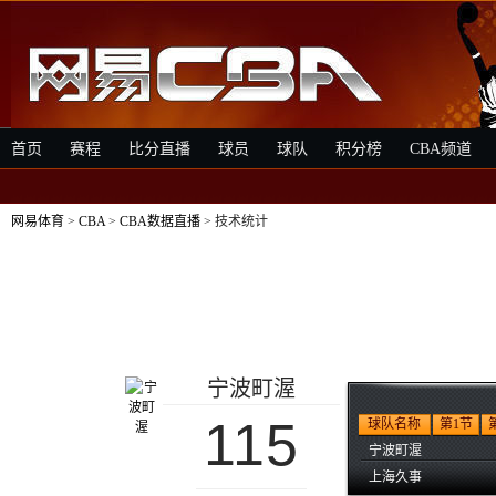
首页
赛程
比分直播
球员
球队
积分榜
CBA频道
网易体育
>
CBA
>
CBA数据直播
> 技术统计
宁波町渥
115
球队名称
第1节
宁波町渥
上海久事