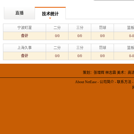
直播
技术统计
宁波町渥
二分
三分
罚球
篮板
合计
0/0
0/0
0/0
0-0
上海久事
二分
三分
罚球
篮板
合计
0/0
0/0
0/0
0-0
策划：张增辉 林志霖 美术：高
About NetEase
-
公司简介
-
联系方法