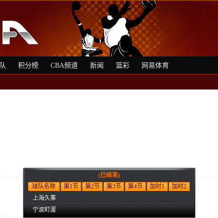
队
积分榜
CBA频道
新闻
篮彩
网易体育
事
(已结束)
球队名称
第1节
第2节
第3节
第4节
加时1
加时2
上海久事
宁波町渥