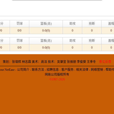
三分
罚球
篮板(总)
助攻
抢断
盖
/0
0/0
0-0(0)
0
0
0
三分
罚球
篮板(总)
助攻
抢断
盖
/0
0/0
0-0(0)
0
0
0
策划：张增辉 林志霖 美术：高洁 技术：吴肇宣 张振朋 李俊葵 王季冬
意见反馈
out NetEase
-
公司简介
-
联系方法
-
招聘信息
-
客户服务
-
相关法律
-
网络营销
-
帮助
网易公司版权所有
©1997-2026