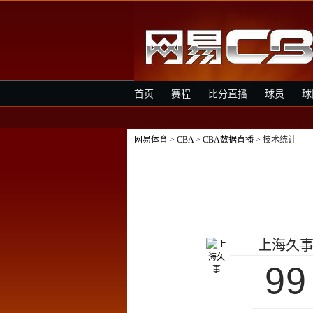
首页
赛程
比分直播
球员
球
网易体育
>
CBA
>
CBA数据直播
> 技术统计
上海久
99