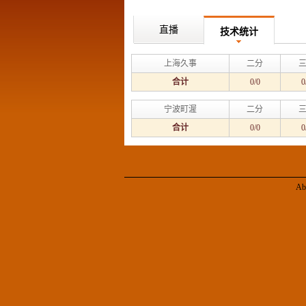
直播
技术统计
上海久事
二分
合计
0/0
0
宁波町渥
二分
合计
0/0
0
Ab