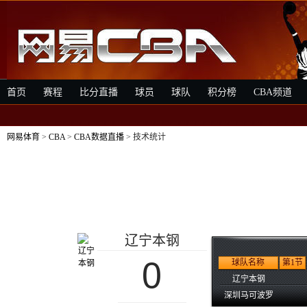
首页
赛程
比分直播
球员
球队
积分榜
CBA频道
网易体育
>
CBA
>
CBA数据直播
> 技术统计
辽宁本钢
0
球队名称
第1节
辽宁本钢
深圳马可波罗