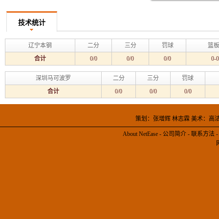
技术统计
辽宁本钢
二分
三分
罚球
篮板
合计
0/0
0/0
0/0
0-0
深圳马可波罗
二分
三分
罚球
合计
0/0
0/0
0/0
策划：张增辉 林志霖 美术：高
About NetEase
-
公司简介
-
联系方法