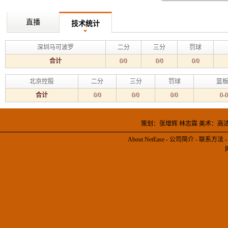
直播
技术统计
深圳马可波罗
二分
三分
罚球
合计
0/0
0/0
0/0
北京控股
二分
三分
罚球
篮板
合计
0/0
0/0
0/0
0-0
策划：张增辉 林志霖 美术：高
About NetEase
-
公司简介
-
联系方法