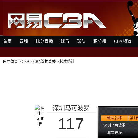
首页
赛程
比分直播
球员
球队
积分榜
CBA频道
网易体育
>
CBA
>
CBA数据直播
> 技术统计
深圳马可波罗
117
球队名称
第1
深圳马可波罗
北京控股