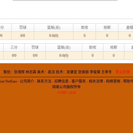
三分
罚球
篮板(总)
助攻
抢断
盖
/0
0/0
0-0(0)
0
0
0
三分
罚球
篮板(总)
助攻
抢断
0/0
0/0
0-0(0)
0
0
策划：张增辉 林志霖 美术：高洁 技术：吴肇宣 张振朋 李俊葵 王季冬
意见反馈
out NetEase
-
公司简介
-
联系方法
-
招聘信息
-
客户服务
-
相关法律
-
网络营销
-
帮助
网易公司版权所有
©1997-2026