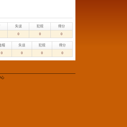
帽
失误
犯规
得分
0
0
0
盖帽
失误
犯规
得分
0
0
0
0
中心