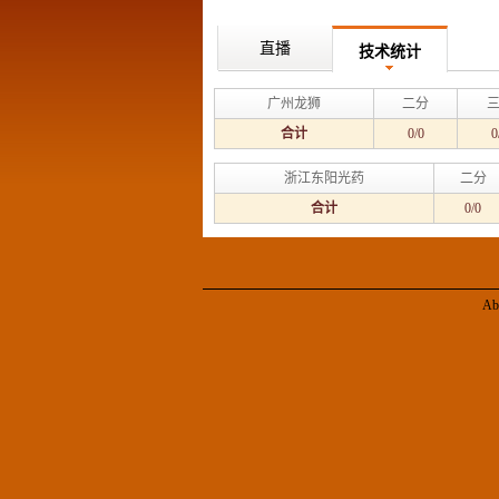
直播
技术统计
广州龙狮
二分
合计
0/0
0
浙江东阳光药
二分
合计
0/0
Ab