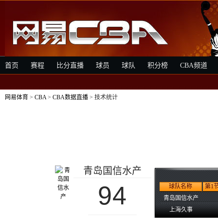
首页
赛程
比分直播
球员
球队
积分榜
CBA频道
网易体育
>
CBA
>
CBA数据直播
> 技术统计
青岛国信水产
94
球队名称
第1
青岛国信水产
上海久事