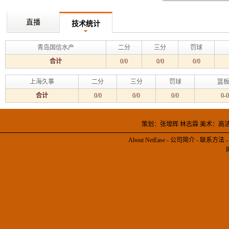
直播
技术统计
青岛国信水产
二分
三分
罚球
合计
0/0
0/0
0/0
上海久事
二分
三分
罚球
篮板
合计
0/0
0/0
0/0
0-0
策划：张增辉 林志霖 美术：高
About NetEase
-
公司简介
-
联系方法