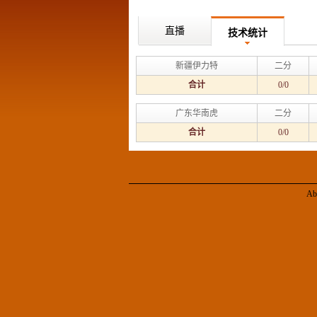
直播
技术统计
新疆伊力特
二分
合计
0/0
广东华南虎
二分
合计
0/0
Ab