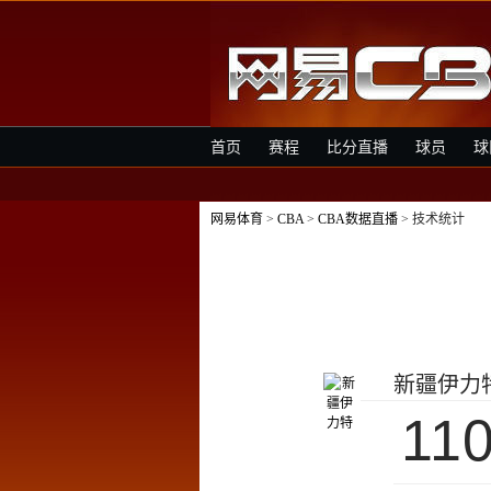
首页
赛程
比分直播
球员
球
网易体育
>
CBA
>
CBA数据直播
> 技术统计
新疆伊力
11