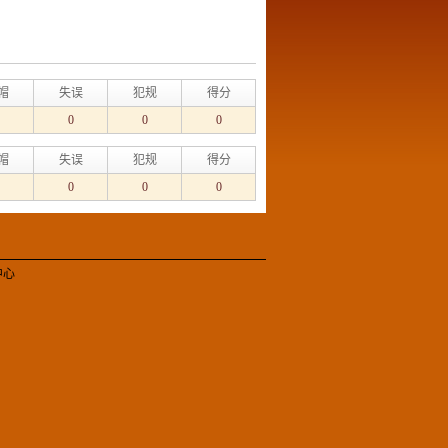
帽
失误
犯规
得分
0
0
0
帽
失误
犯规
得分
0
0
0
中心