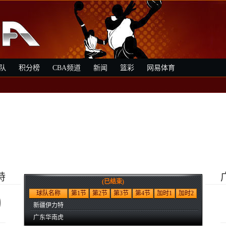
队
积分榜
CBA频道
新闻
篮彩
网易体育
特
(已结束)
0
球队名称
第1节
第2节
第3节
第4节
加时1
加时2
新疆伊力特
广东华南虎