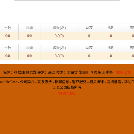
三分
罚球
篮板(总)
助攻
抢断
盖
0/0
0/0
0-0(0)
0
0
0
三分
罚球
篮板(总)
助攻
抢断
盖
0/0
0/0
0-0(0)
0
0
0
策划：张增辉 林志霖 美术：高洁 技术：吴肇宣 张振朋 李俊葵 王季冬
意见反馈
out NetEase
-
公司简介
-
联系方法
-
招聘信息
-
客户服务
-
相关法律
-
网络营销
-
帮助
网易公司版权所有
©1997-2026