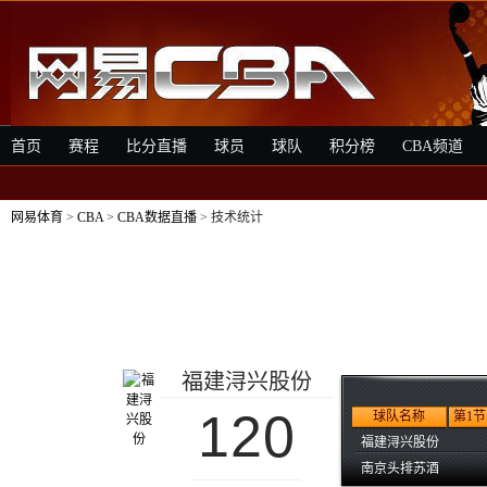
首页
赛程
比分直播
球员
球队
积分榜
CBA频道
网易体育
>
CBA
>
CBA数据直播
> 技术统计
福建浔兴股份
120
球队名称
第1节
福建浔兴股份
南京头排苏酒