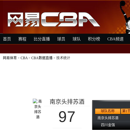
首页
赛程
比分直播
球员
球队
积分榜
CBA频道
网易体育
>
CBA
>
CBA数据直播
> 技术统计
南京头排苏酒
97
球队名称
第1
南京头排苏酒
四川金强