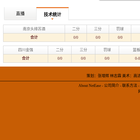
直播
技术统计
南京头排苏酒
二分
三分
罚球
合计
0/0
0/0
0/0
四川金强
二分
三分
罚球
篮板
合计
0/0
0/0
0/0
0-0
策划：张增辉 林志霖 美术：高
About NetEase
-
公司简介
-
联系方法