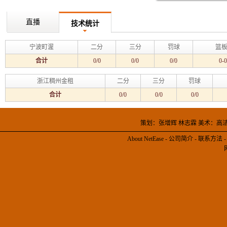
直播
技术统计
宁波町渥
二分
三分
罚球
篮板
合计
0/0
0/0
0/0
0-0
浙江稠州金租
二分
三分
罚球
合计
0/0
0/0
0/0
策划：张增辉 林志霖 美术：高
About NetEase
-
公司简介
-
联系方法