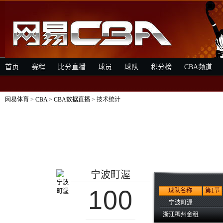
首页
赛程
比分直播
球员
球队
积分榜
CBA频道
网易体育
>
CBA
>
CBA数据直播
> 技术统计
宁波町渥
100
球队名称
第1节
宁波町渥
浙江稠州金租