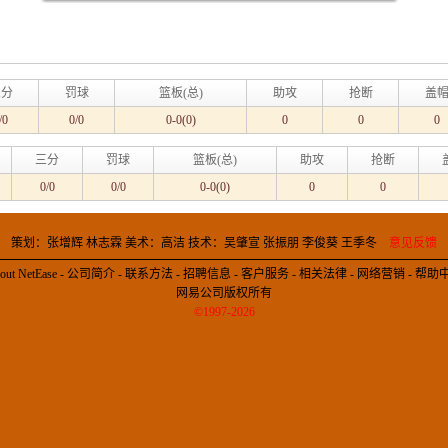
三分
罚球
篮板(总)
助攻
抢断
盖
/0
0/0
0-0(0)
0
0
0
三分
罚球
篮板(总)
助攻
抢断
0/0
0/0
0-0(0)
0
0
策划：张增辉 林志霖 美术：高洁 技术：吴肇宣 张振朋 李俊葵 王季冬
意见反馈
out NetEase
-
公司简介
-
联系方法
-
招聘信息
-
客户服务
-
相关法律
-
网络营销
-
帮助
网易公司版权所有
©1997-2026