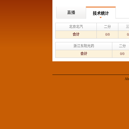
直播
技术统计
北京北汽
二分
合计
0/0
0
浙江东阳光药
二分
合计
0/0
Ab