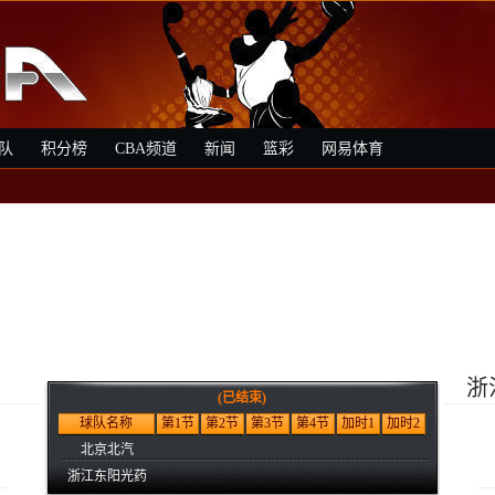
队
积分榜
CBA频道
新闻
篮彩
网易体育
浙
(已结束)
3
球队名称
第1节
第2节
第3节
第4节
加时1
加时2
北京北汽
浙江东阳光药