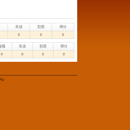
帽
失误
犯规
得分
0
0
0
盖帽
失误
犯规
得分
0
0
0
0
中心