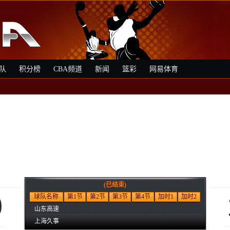
队
积分榜
CBA频道
新闻
篮彩
网易体育
速
(已结束)
0
球队名称
第1节
第2节
第3节
第4节
加时1
加时2
山东高速
上海久事