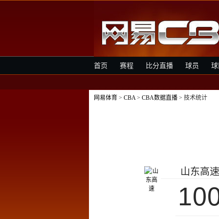
首页
赛程
比分直播
球员
球
网易体育
>
CBA
>
CBA数据直播
> 技术统计
山东高
10