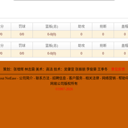
三分
罚球
篮板(总)
助攻
抢断
盖
/0
0/0
0-0(0)
0
0
0
三分
罚球
篮板(总)
助攻
抢断
盖
/0
0/0
0-0(0)
0
0
0
策划：张增辉 林志霖 美术：高洁 技术：吴肇宣 张振朋 李俊葵 王季冬
意见反馈
out NetEase
-
公司简介
-
联系方法
-
招聘信息
-
客户服务
-
相关法律
-
网络营销
-
帮助
网易公司版权所有
©1997-2026