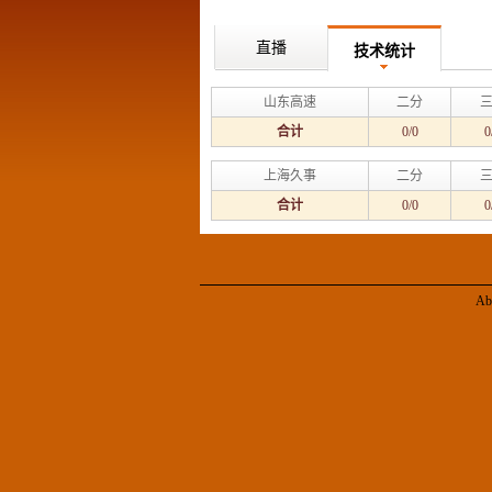
直播
技术统计
山东高速
二分
合计
0/0
0
上海久事
二分
合计
0/0
0
Ab