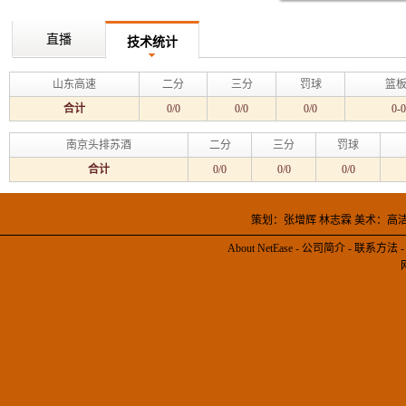
直播
技术统计
山东高速
二分
三分
罚球
篮板
合计
0/0
0/0
0/0
0-0
南京头排苏酒
二分
三分
罚球
合计
0/0
0/0
0/0
策划：张增辉 林志霖 美术：高
About NetEase
-
公司简介
-
联系方法