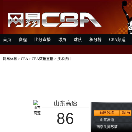
首页
赛程
比分直播
球员
球队
积分榜
CBA频道
网易体育
>
CBA
>
CBA数据直播
> 技术统计
山东高速
86
球队名称
第1节
山东高速
南京头排苏酒