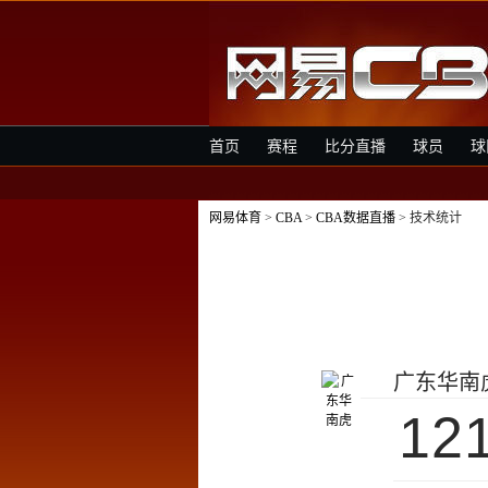
首页
赛程
比分直播
球员
球
网易体育
>
CBA
>
CBA数据直播
> 技术统计
广东华南
12