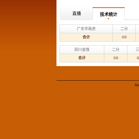
直播
技术统计
广东华南虎
二分
合计
0/0
四川金强
二分
合计
0/0
0
Ab