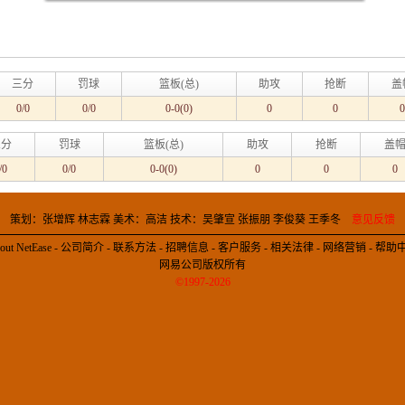
三分
罚球
篮板(总)
助攻
抢断
盖
0/0
0/0
0-0(0)
0
0
0
三分
罚球
篮板(总)
助攻
抢断
盖
/0
0/0
0-0(0)
0
0
0
策划：张增辉 林志霖 美术：高洁 技术：吴肇宣 张振朋 李俊葵 王季冬
意见反馈
out NetEase
-
公司简介
-
联系方法
-
招聘信息
-
客户服务
-
相关法律
-
网络营销
-
帮助
网易公司版权所有
©1997-2026