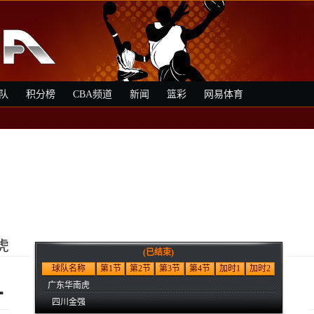
队
积分榜
CBA频道
新闻
篮彩
网易体育
虎
(已结束)
1
球队名称
第1节
第2节
第3节
第4节
加时1
加时2
广东华南虎
四川金强