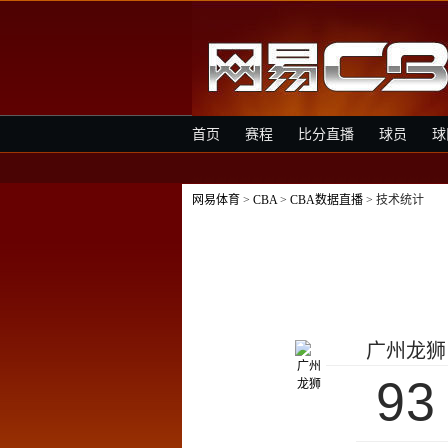
首页
赛程
比分直播
球员
球
网易体育
>
CBA
>
CBA数据直播
> 技术统计
广州龙狮
93