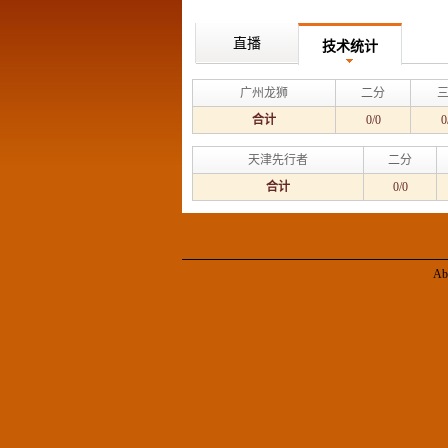
直播
技术统计
广州龙狮
二分
合计
0/0
0
天津先行者
二分
合计
0/0
Ab