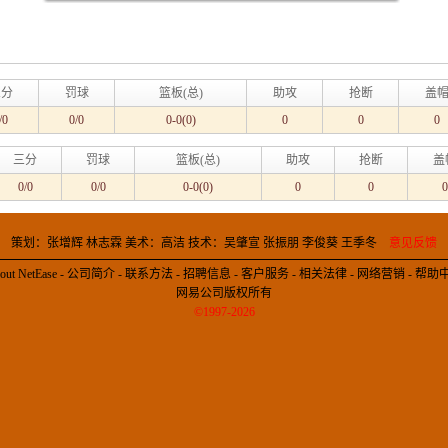
三分
罚球
篮板(总)
助攻
抢断
盖
/0
0/0
0-0(0)
0
0
0
三分
罚球
篮板(总)
助攻
抢断
盖
0/0
0/0
0-0(0)
0
0
0
策划：张增辉 林志霖 美术：高洁 技术：吴肇宣 张振朋 李俊葵 王季冬
意见反馈
out NetEase
-
公司简介
-
联系方法
-
招聘信息
-
客户服务
-
相关法律
-
网络营销
-
帮助
网易公司版权所有
©1997-2026