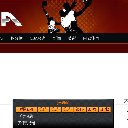
队
积分榜
CBA频道
新闻
篮彩
网易体育
(已结束)
球队名称
第1节
第2节
第3节
第4节
加时1
加时2
广州龙狮
天津先行者