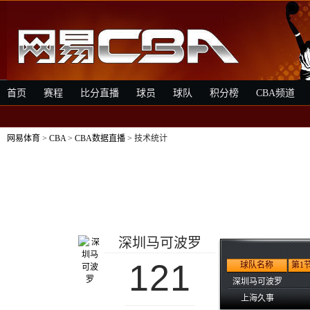
首页
赛程
比分直播
球员
球队
积分榜
CBA频道
网易体育
>
CBA
>
CBA数据直播
> 技术统计
深圳马可波罗
121
球队名称
第1
深圳马可波罗
上海久事