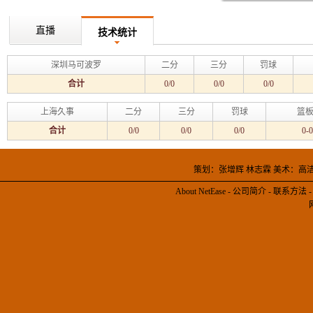
直播
技术统计
深圳马可波罗
二分
三分
罚球
合计
0/0
0/0
0/0
上海久事
二分
三分
罚球
篮板
合计
0/0
0/0
0/0
0-0
策划：张增辉 林志霖 美术：高
About NetEase
-
公司简介
-
联系方法