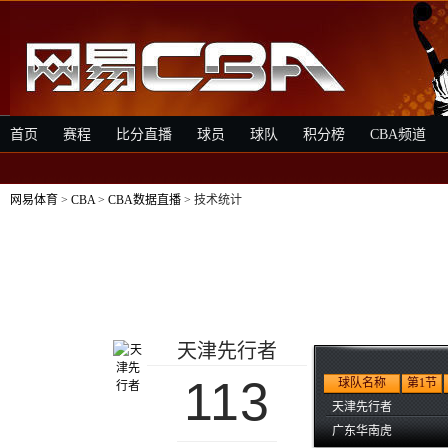
首页
赛程
比分直播
球员
球队
积分榜
CBA频道
网易体育
>
CBA
>
CBA数据直播
> 技术统计
天津先行者
113
球队名称
第1节
天津先行者
广东华南虎