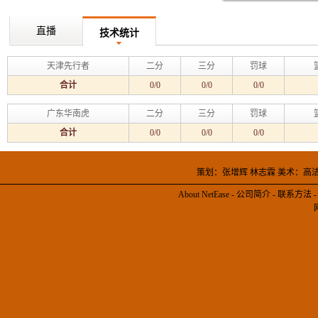
直播
技术统计
天津先行者
二分
三分
罚球
合计
0/0
0/0
0/0
广东华南虎
二分
三分
罚球
合计
0/0
0/0
0/0
策划：张增辉 林志霖 美术：高
About NetEase
-
公司简介
-
联系方法