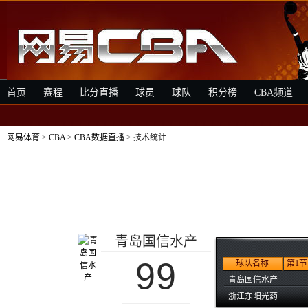
首页
赛程
比分直播
球员
球队
积分榜
CBA频道
网易体育
>
CBA
>
CBA数据直播
> 技术统计
青岛国信水产
99
球队名称
第1节
青岛国信水产
浙江东阳光药