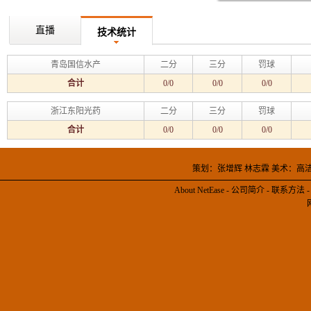
直播
技术统计
青岛国信水产
二分
三分
罚球
合计
0/0
0/0
0/0
浙江东阳光药
二分
三分
罚球
合计
0/0
0/0
0/0
策划：张增辉 林志霖 美术：高
About NetEase
-
公司简介
-
联系方法