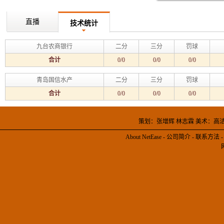
直播
技术统计
九台农商银行
二分
三分
罚球
合计
0/0
0/0
0/0
青岛国信水产
二分
三分
罚球
合计
0/0
0/0
0/0
策划：张增辉 林志霖 美术：高
About NetEase
-
公司简介
-
联系方法