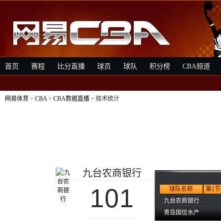
首页
赛程
比分直播
球员
球队
积分榜
CBA频道
网易体育
>
CBA
>
CBA数据直播
> 技术统计
九台农商银行
101
球队名称
第1节
九台农商银行
青岛国信水产