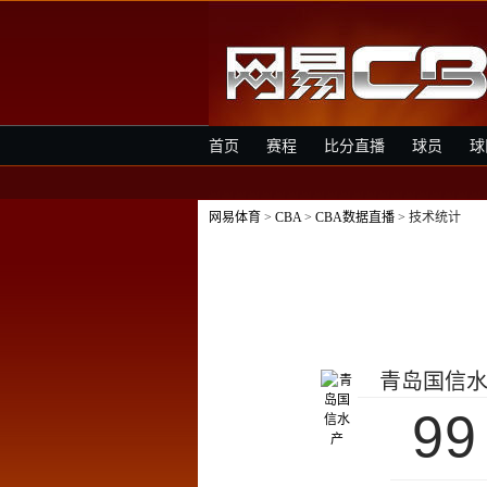
首页
赛程
比分直播
球员
球
网易体育
>
CBA
>
CBA数据直播
> 技术统计
青岛国信
99