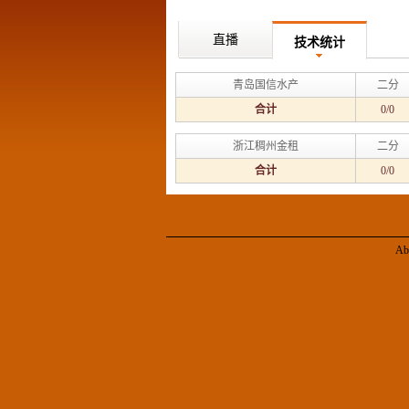
直播
技术统计
青岛国信水产
二分
合计
0/0
浙江稠州金租
二分
合计
0/0
Ab