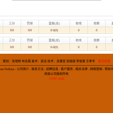
三分
罚球
篮板(总)
助攻
抢断
0/0
0/0
0-0(0)
0
0
三分
罚球
篮板(总)
助攻
抢断
0/0
0/0
0-0(0)
0
0
策划：张增辉 林志霖 美术：高洁 技术：吴肇宣 张振朋 李俊葵 王季冬
意见反馈
out NetEase
-
公司简介
-
联系方法
-
招聘信息
-
客户服务
-
相关法律
-
网络营销
-
帮助
网易公司版权所有
©1997-2026