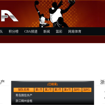
队
积分榜
CBA频道
新闻
篮彩
网易体育
水产
浙
(已结束)
球队名称
第1节
第2节
第3节
第4节
加时1
加时2
青岛国信水产
浙江稠州金租