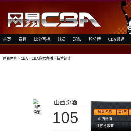
首页
赛程
比分直播
球员
球队
积分榜
CBA频道
网易体育
>
CBA
>
CBA数据直播
> 技术统计
山西汾酒
105
球队名称
第1节
山西汾酒
江苏肯帝亚