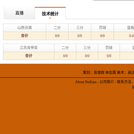
直播
技术统计
山西汾酒
二分
三分
罚球
篮板
合计
0/0
0/0
0/0
0-0
江苏肯帝亚
二分
三分
罚球
合计
0/0
0/0
0/0
策划：张增辉 林志霖 美术：高
About NetEase
-
公司简介
-
联系方法