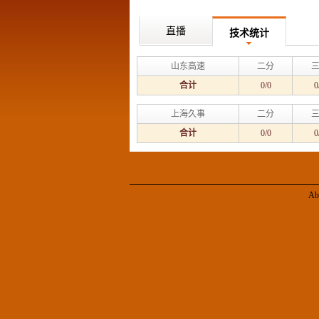
直播
技术统计
山东高速
二分
合计
0/0
0
上海久事
二分
合计
0/0
0
Ab