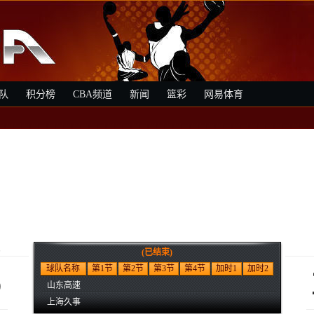
队
积分榜
CBA频道
新闻
篮彩
网易体育
速
(已结束)
6
球队名称
第1节
第2节
第3节
第4节
加时1
加时2
山东高速
上海久事