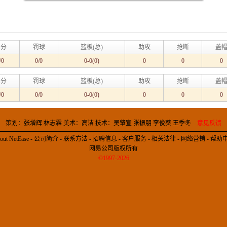
三分
罚球
篮板(总)
助攻
抢断
盖
/0
0/0
0-0(0)
0
0
0
三分
罚球
篮板(总)
助攻
抢断
盖
/0
0/0
0-0(0)
0
0
0
策划：张增辉 林志霖 美术：高洁 技术：吴肇宣 张振朋 李俊葵 王季冬
意见反馈
out NetEase
-
公司简介
-
联系方法
-
招聘信息
-
客户服务
-
相关法律
-
网络营销
-
帮助
网易公司版权所有
©1997-2026