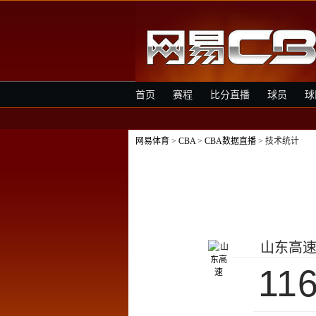
首页
赛程
比分直播
球员
球
网易体育
>
CBA
>
CBA数据直播
> 技术统计
山东高
11