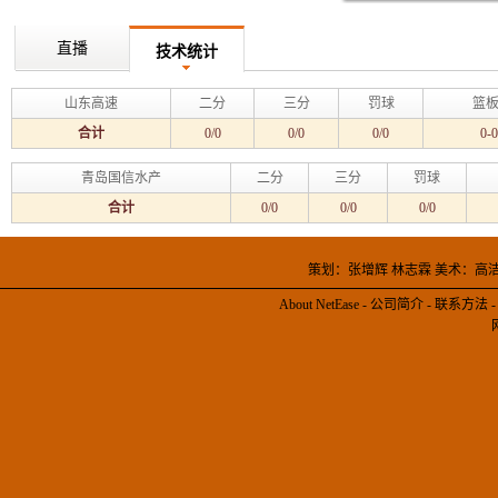
直播
技术统计
山东高速
二分
三分
罚球
篮板
合计
0/0
0/0
0/0
0-0
青岛国信水产
二分
三分
罚球
合计
0/0
0/0
0/0
策划：张增辉 林志霖 美术：高
About NetEase
-
公司简介
-
联系方法