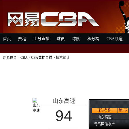
首页
赛程
比分直播
球员
球队
积分榜
CBA频道
网易体育
>
CBA
>
CBA数据直播
> 技术统计
山东高速
94
球队名称
第1节
山东高速
青岛国信水产