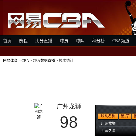
首页
赛程
比分直播
球员
球队
积分榜
CBA频道
网易体育
>
CBA
>
CBA数据直播
> 技术统计
广州龙狮
98
球队名称
第1节
广州龙狮
上海久事