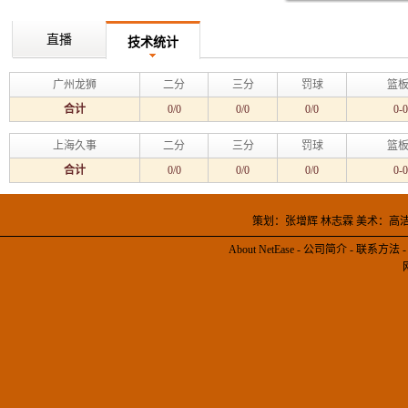
直播
技术统计
广州龙狮
二分
三分
罚球
篮板
合计
0/0
0/0
0/0
0-0
上海久事
二分
三分
罚球
篮板
合计
0/0
0/0
0/0
0-0
策划：张增辉 林志霖 美术：高
About NetEase
-
公司简介
-
联系方法