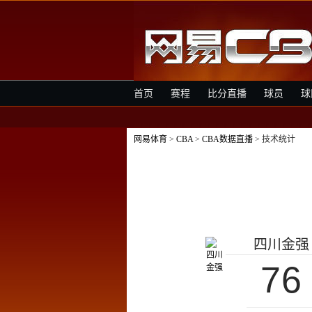
首页
赛程
比分直播
球员
球
网易体育
>
CBA
>
CBA数据直播
> 技术统计
四川金强
76