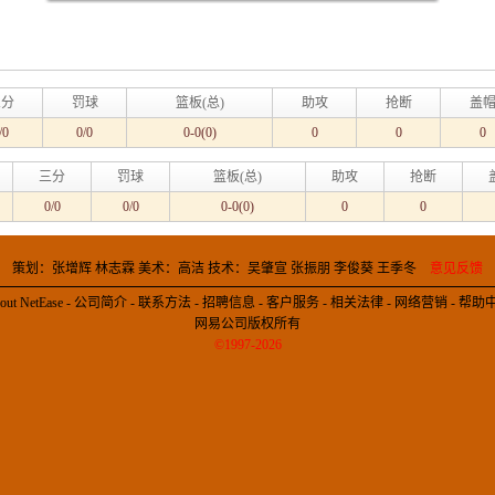
三分
罚球
篮板(总)
助攻
抢断
盖
/0
0/0
0-0(0)
0
0
0
三分
罚球
篮板(总)
助攻
抢断
0/0
0/0
0-0(0)
0
0
策划：张增辉 林志霖 美术：高洁 技术：吴肇宣 张振朋 李俊葵 王季冬
意见反馈
out NetEase
-
公司简介
-
联系方法
-
招聘信息
-
客户服务
-
相关法律
-
网络营销
-
帮助
网易公司版权所有
©1997-2026