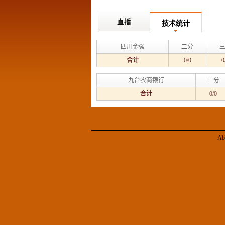
直播
技术统计
四川金强
二分
合计
0/0
0
九台农商银行
二分
合计
0/0
Ab