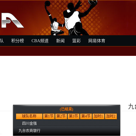
队
积分榜
CBA频道
新闻
篮彩
网易体育
九
(已结束)
球队名称
第1节
第2节
第3节
第4节
加时1
加时2
四川金强
九台农商银行