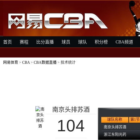
首页
赛程
比分直播
球员
球队
积分榜
CBA频道
网易体育
>
CBA
>
CBA数据直播
> 技术统计
南京头排苏酒
104
球队名称
第1节
南京头排苏酒
浙江东阳光药