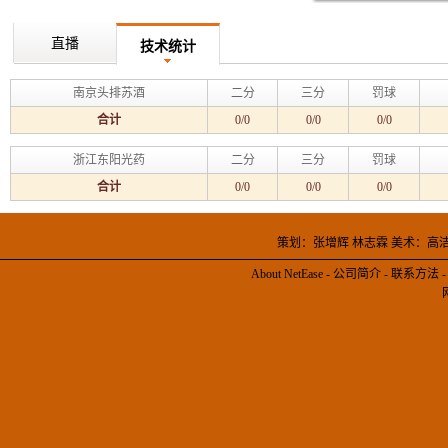
直播
技术统计
南京头排苏酒
二分
三分
罚球
合计
0/0
0/0
0/0
浙江东阳光药
二分
三分
罚球
合计
0/0
0/0
0/0
策划：张增辉 林志霖 美术：高
About NetEase
-
公司简介
-
联系方法