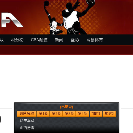
队
积分榜
CBA频道
新闻
篮彩
网易体育
钢
(已结束)
0
球队名称
第1节
第2节
第3节
第4节
加时1
加时2
辽宁本钢
山西汾酒