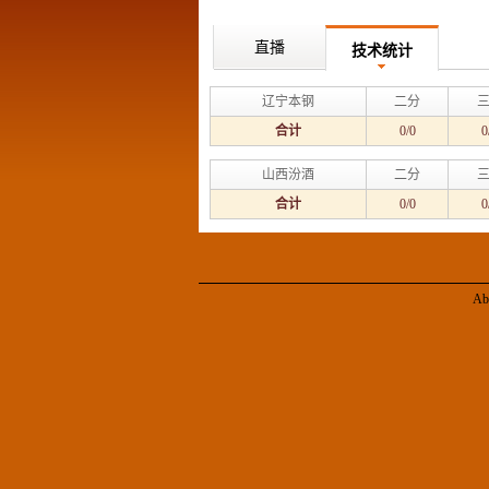
直播
技术统计
辽宁本钢
二分
合计
0/0
0
山西汾酒
二分
合计
0/0
0
Ab