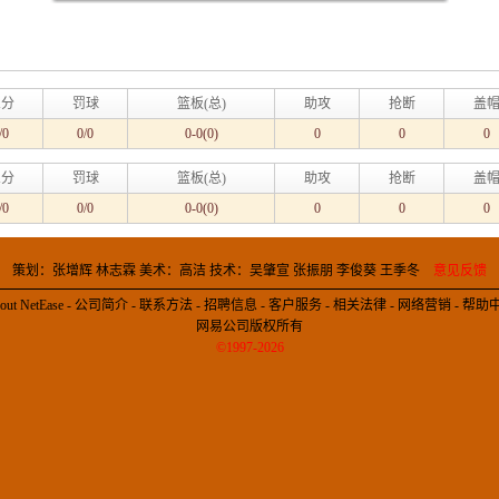
三分
罚球
篮板(总)
助攻
抢断
盖
/0
0/0
0-0(0)
0
0
0
三分
罚球
篮板(总)
助攻
抢断
盖
/0
0/0
0-0(0)
0
0
0
策划：张增辉 林志霖 美术：高洁 技术：吴肇宣 张振朋 李俊葵 王季冬
意见反馈
out NetEase
-
公司简介
-
联系方法
-
招聘信息
-
客户服务
-
相关法律
-
网络营销
-
帮助
网易公司版权所有
©1997-2026